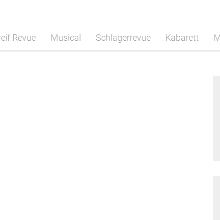
eif Revue
Musical
Schlagerrevue
Kabarett
M